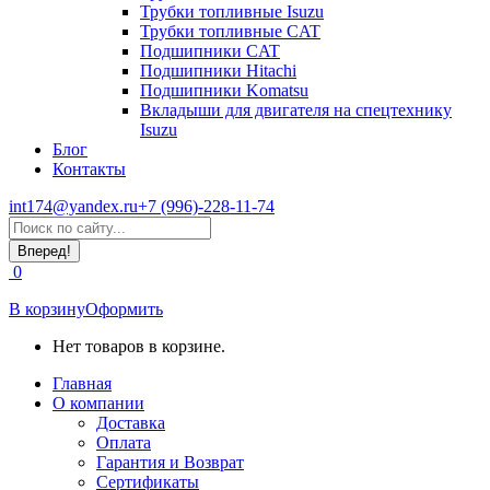
Трубки топливные Isuzu
Трубки топливные CAT
Подшипники CAT
Подшипники Hitachi
Подшипники Komatsu
Вкладыши для двигателя на спецтехнику
Isuzu
Блог
Контакты
int174@yandex.ru
+7 (996)-228-11-74
Страница
Поиск:
WhatsApp
открывается
0
в
новом
В корзину
Оформить
окне
Нет товаров в корзине.
Главная
О компании
Доставка
Оплата
Гарантия и Возврат
Сертификаты