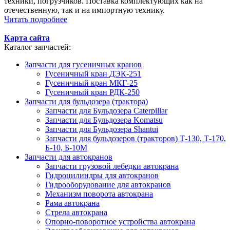
техники, погрузчиков. Поставка комплектующих как на
отечественную, так и на импортную технику.
Читать подробнее
Карта сайта
Каталог запчастей:
Запчасти для гусеничных кранов
Гусеничный кран ДЭК-251
Гусеничный кран МКГ-25
Гусеничный кран РДК-250
Запчасти для бульдозера (трактора)
Запчасти для Бульдозера Caterpillar
Запчасти для Бульдозера Komatsu
Запчасти для Бульдозера Shantui
Запчасти для бульдозеров (тракторов) Т-130, Т-170,
Б-10, Б-10М
Запчасти для автокранов
Запчасти грузовой лебедки автокрана
Гидроцилиндры для автокранов
Гидрооборудование для автокранов
Механизм поворота автокрана
Рама автокрана
Стрела автокрана
Опорно-поворотное устройства автокрана