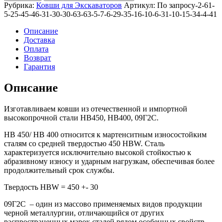
стандартный
Рубрика:
Ковши для Экскаваторов
Артикул:
По запросу-2-61-
1,2м3
5-25-45-46-31-30-30-63-63-5-7-6-29-35-16-10-6-31-10-15-34-4-41
для
ZX330
Описание
Доставка
Оплата
Возврат
Гарантия
Описание
Изготавливаем ковши из отечественной и импортной
высокопрочной стали HB450, HB400, 09Г2С.
HB 450/ HB 400 относится к мартенситным износостойким
сталям со средней твердостью 450 HBW. Сталь
характеризуется исключительно высокой стойкостью к
абразивному износу и ударным нагрузкам, обеспечивая более
продолжительный срок службы.
Твердость HBW = 450 +- 30
09Г2С – один из массово применяемых видов продукции
черной металлургии, отличающийся от других
распространенных марок сталей рядом особенных свойств.