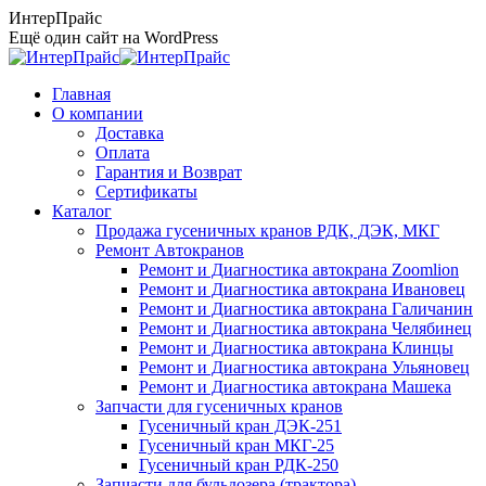
Перейти
ИнтерПрайс
к
Ещё один сайт на WordPress
содержанию
Главная
О компании
Доставка
Оплата
Гарантия и Возврат
Сертификаты
Каталог
Продажа гусеничных кранов РДК, ДЭК, МКГ
Ремонт Автокранов
Ремонт и Диагностика автокрана Zoomlion
Ремонт и Диагностика автокрана Ивановец
Ремонт и Диагностика автокрана Галичанин
Ремонт и Диагностика автокрана Челябинец
Ремонт и Диагностика автокрана Клинцы
Ремонт и Диагностика автокрана Ульяновец
Ремонт и Диагностика автокрана Машека
Запчасти для гусеничных кранов
Гусеничный кран ДЭК-251
Гусеничный кран МКГ-25
Гусеничный кран РДК-250
Запчасти для бульдозера (трактора)