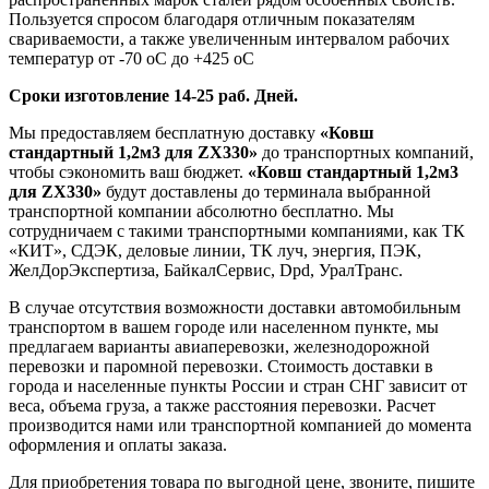
Пользуется спросом благодаря отличным показателям
свариваемости, а также увеличенным интервалом рабочих
температур от -70 оС до +425 оС
Сроки изготовление 14-25 раб. Дней.
Мы предоставляем бесплатную доставку
«Ковш
стандартный 1,2м3 для ZX330»
до транспортных компаний,
чтобы сэкономить ваш бюджет.
«Ковш стандартный 1,2м3
для ZX330»
будут доставлены до терминала выбранной
транспортной компании абсолютно бесплатно. Мы
сотрудничаем с такими транспортными компаниями, как ТК
«КИТ», СДЭК, деловые линии, ТК луч, энергия, ПЭК,
ЖелДорЭкспертиза, БайкалСервис, Dpd, УралТранс.
В случае отсутствия возможности доставки автомобильным
транспортом в вашем городе или населенном пункте, мы
предлагаем варианты авиаперевозки, железнодорожной
перевозки и паромной перевозки. Стоимость доставки в
города и населенные пункты России и стран СНГ зависит от
веса, объема груза, а также расстояния перевозки. Расчет
производится нами или транспортной компанией до момента
оформления и оплаты заказа.
Для приобретения товара по выгодной цене, звоните, пишите