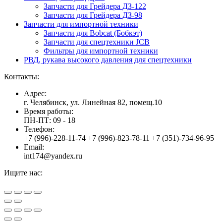
Запчасти для Грейдера ДЗ-122
Запчасти для Грейдера ДЗ-98
Запчасти для импортной техники
Запчасти для Bobcat (Бобкэт)
Запчасти для спецтехники JCB
Фильтры для импортной техники
РВД, рукава высокого давления для спецтехники
Контакты:
Адрес:
г. Челябинск, ул. Линейная 82, помещ.10
Время работы:
ПН-ПТ: 09 - 18
Телефон:
+7 (996)-228-11-74 +7 (996)-823-78-11 +7 (351)-734-96-95
Email:
int174@yandex.ru
Ищите нас:
Страница
Страница
Страница
Вверх
YouTube
Viber
WhatsApp
открывается
открывается
открывается
в
в
в