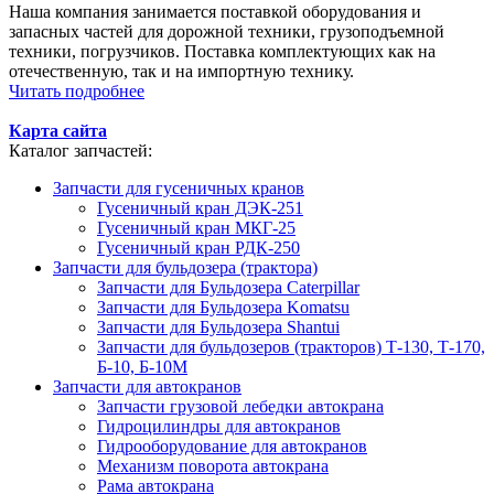
Наша компания занимается поставкой оборудования и
запасных частей для дорожной техники, грузоподъемной
техники, погрузчиков. Поставка комплектующих как на
отечественную, так и на импортную технику.
Читать подробнее
Карта сайта
Каталог запчастей:
Запчасти для гусеничных кранов
Гусеничный кран ДЭК-251
Гусеничный кран МКГ-25
Гусеничный кран РДК-250
Запчасти для бульдозера (трактора)
Запчасти для Бульдозера Caterpillar
Запчасти для Бульдозера Komatsu
Запчасти для Бульдозера Shantui
Запчасти для бульдозеров (тракторов) Т-130, Т-170,
Б-10, Б-10М
Запчасти для автокранов
Запчасти грузовой лебедки автокрана
Гидроцилиндры для автокранов
Гидрооборудование для автокранов
Механизм поворота автокрана
Рама автокрана