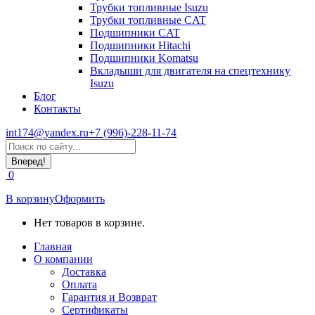
Трубки топливные Isuzu
Трубки топливные CAT
Подшипники CAT
Подшипники Hitachi
Подшипники Komatsu
Вкладыши для двигателя на спецтехнику
Isuzu
Блог
Контакты
int174@yandex.ru
+7 (996)-228-11-74
Страница
Поиск:
WhatsApp
открывается
0
в
новом
В корзину
Оформить
окне
Нет товаров в корзине.
Главная
О компании
Доставка
Оплата
Гарантия и Возврат
Сертификаты