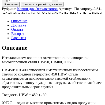
Ковш
В корзину
Запросить расчёт доставки
скальный
Рубрика:
Ковши для Экскаваторов
Артикул:
По запросу-2-61-
усиленный
5-25-45-46-31-30-30-63-63-5-7-6-29-35-16-10-6-31-10-15-34-4-51
1,8м3
для
Описание
PC400
Доставка
Оплата
Возврат
Гарантия
Описание
Изготавливаем ковши из отечественной и импортной
высокопрочной стали HB450, HB400, 09Г2С.
HB 450/ HB 400 относится к мартенситным износостойким
сталям со средней твердостью 450 HBW. Сталь
характеризуется исключительно высокой стойкостью к
абразивному износу и ударным нагрузкам, обеспечивая более
продолжительный срок службы.
Твердость HBW = 450 +- 30
09Г2С – один из массово применяемых видов продукции