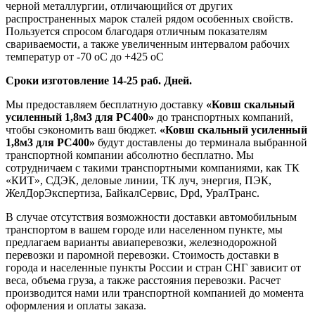
черной металлургии, отличающийся от других
распространенных марок сталей рядом особенных свойств.
Пользуется спросом благодаря отличным показателям
свариваемости, а также увеличенным интервалом рабочих
температур от -70 оС до +425 оС
Сроки изготовление 14-25 раб. Дней.
Мы предоставляем бесплатную доставку
«Ковш скальный
усиленный 1,8м3 для PC400»
до транспортных компаний,
чтобы сэкономить ваш бюджет.
«Ковш скальный усиленный
1,8м3 для PC400»
будут доставлены до терминала выбранной
транспортной компании абсолютно бесплатно. Мы
сотрудничаем с такими транспортными компаниями, как ТК
«КИТ», СДЭК, деловые линии, ТК луч, энергия, ПЭК,
ЖелДорЭкспертиза, БайкалСервис, Dpd, УралТранс.
В случае отсутствия возможности доставки автомобильным
транспортом в вашем городе или населенном пункте, мы
предлагаем варианты авиаперевозки, железнодорожной
перевозки и паромной перевозки. Стоимость доставки в
города и населенные пункты России и стран СНГ зависит от
веса, объема груза, а также расстояния перевозки. Расчет
производится нами или транспортной компанией до момента
оформления и оплаты заказа.