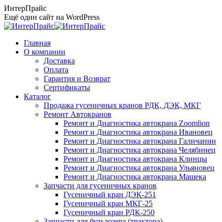
Перейти
ИнтерПрайс
к
Ещё один сайт на WordPress
содержанию
Главная
О компании
Доставка
Оплата
Гарантия и Возврат
Сертификаты
Каталог
Продажа гусеничных кранов РДК, ДЭК, МКГ
Ремонт Автокранов
Ремонт и Диагностика автокрана Zoomlion
Ремонт и Диагностика автокрана Ивановец
Ремонт и Диагностика автокрана Галичанин
Ремонт и Диагностика автокрана Челябинец
Ремонт и Диагностика автокрана Клинцы
Ремонт и Диагностика автокрана Ульяновец
Ремонт и Диагностика автокрана Машека
Запчасти для гусеничных кранов
Гусеничный кран ДЭК-251
Гусеничный кран МКГ-25
Гусеничный кран РДК-250
Запчасти для бульдозера (трактора)