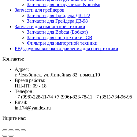
Запчасти для погрузчиков Komatsu
Запчасти для грейдеров
Запчасти для Грейдера ДЗ-122
Запчасти для Грейдера ДЗ-98
Запчасти для импортной техники
Запчасти для Bobcat (Бобкэт)
Запчасти для спецтехники JCB
Фильтры для импортной техники
РВД, рукава высокого давления для спецтехники
Контакты:
Адрес:
г. Челябинск, ул. Линейная 82, помещ.10
Время работы:
ПН-ПТ: 09 - 18
Телефон:
+7 (996)-228-11-74 +7 (996)-823-78-11 +7 (351)-734-96-95
Email:
int174@yandex.ru
Ищите нас:
Страница
Страница
Страница
Вверх
YouTube
Viber
WhatsApp