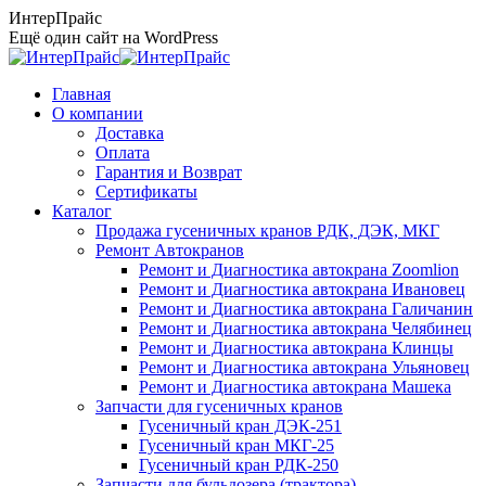
Перейти
ИнтерПрайс
к
Ещё один сайт на WordPress
содержанию
Главная
О компании
Доставка
Оплата
Гарантия и Возврат
Сертификаты
Каталог
Продажа гусеничных кранов РДК, ДЭК, МКГ
Ремонт Автокранов
Ремонт и Диагностика автокрана Zoomlion
Ремонт и Диагностика автокрана Ивановец
Ремонт и Диагностика автокрана Галичанин
Ремонт и Диагностика автокрана Челябинец
Ремонт и Диагностика автокрана Клинцы
Ремонт и Диагностика автокрана Ульяновец
Ремонт и Диагностика автокрана Машека
Запчасти для гусеничных кранов
Гусеничный кран ДЭК-251
Гусеничный кран МКГ-25
Гусеничный кран РДК-250
Запчасти для бульдозера (трактора)