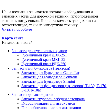
Наша компания занимается поставкой оборудования и
запасных частей для дорожной техники, грузоподъемной
техники, погрузчиков. Поставка комплектующих как на
отечественную, так и на импортную технику.
Читать подробнее
Карта сайта
Каталог запчастей:
Запчасти для гусеничных кранов
Гусеничный кран ДЭК-251
Гусеничный кран МКГ-25
Гусеничный кран РДК-250
Запчасти для бульдозера (трактора)
Запчасти для Бульдозера Caterpillar
Запчасти для Бульдозера Komatsu
Запчасти для Бульдозера Shantui
Запчасти для бульдозеров (тракторов) Т-130, Т-170,
Б-10, Б-10М
Запчасти для автокранов
Запчасти грузовой лебедки автокрана
Гидроцилиндры для автокранов
Гидрооборудование для автокранов