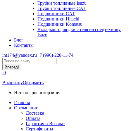
Трубки топливные Isuzu
Трубки топливные CAT
Подшипники CAT
Подшипники Hitachi
Подшипники Komatsu
Вкладыши для двигателя на спецтехнику
Isuzu
Блог
Контакты
int174@yandex.ru
+7 (996)-228-11-74
Страница
Поиск:
WhatsApp
открывается
0
в
новом
В корзину
Оформить
окне
Нет товаров в корзине.
Главная
О компании
Доставка
Оплата
Гарантия и Возврат
Сертификаты