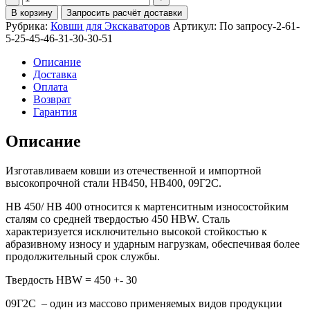
Ковш
В корзину
Запросить расчёт доставки
планировочный
Рубрика:
Ковши для Экскаваторов
Артикул:
По запросу-2-61-
2500мм
5-25-45-46-31-30-30-51
для
СХ210
Описание
Доставка
Оплата
Возврат
Гарантия
Описание
Изготавливаем ковши из отечественной и импортной
высокопрочной стали HB450, HB400, 09Г2С.
HB 450/ HB 400 относится к мартенситным износостойким
сталям со средней твердостью 450 HBW. Сталь
характеризуется исключительно высокой стойкостью к
абразивному износу и ударным нагрузкам, обеспечивая более
продолжительный срок службы.
Твердость HBW = 450 +- 30
09Г2С – один из массово применяемых видов продукции