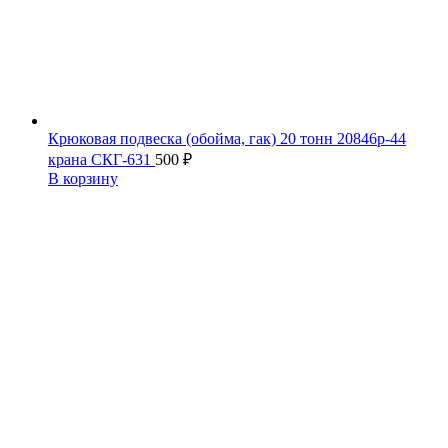
Крюковая подвеска (обойма, гак) 20 тонн 20846р-44
крана СКГ-631
500
₽
В корзину