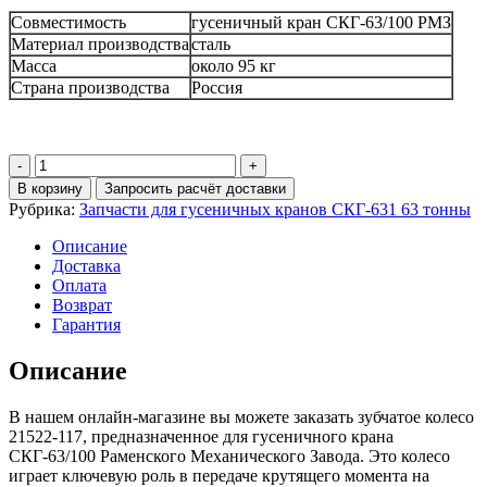
Совместимость
гусеничный кран СКГ-63/100 РМЗ
Материал производства
сталь
Масса
около 95 кг
Страна производства
Россия
Количество
Колесо
В корзину
Запросить расчёт доставки
зубчатое
Рубрика:
Запчасти для гусеничных кранов СКГ-631 63 тонны
21522-
117
Описание
на
Доставка
гусеничный
Оплата
кран
Возврат
СКГ-63/100
Гарантия
РМЗ
Описание
В нашем онлайн-магазине вы можете заказать зубчатое колесо
21522-117, предназначенное для гусеничного крана
СКГ-63/100 Раменского Механического Завода. Это колесо
играет ключевую роль в передаче крутящего момента на