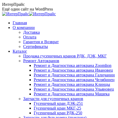
Перейти
ИнтерПрайс
к
Ещё один сайт на WordPress
содержанию
Главная
О компании
Доставка
Оплата
Гарантия и Возврат
Сертификаты
Каталог
Продажа гусеничных кранов РДК, ДЭК, МКГ
Ремонт Автокранов
Ремонт и Диагностика автокрана Zoomlion
Ремонт и Диагностика автокрана Ивановец
Ремонт и Диагностика автокрана Галичанин
Ремонт и Диагностика автокрана Челябинец
Ремонт и Диагностика автокрана Клинцы
Ремонт и Диагностика автокрана Ульяновец
Ремонт и Диагностика автокрана Машека
Запчасти для гусеничных кранов
Гусеничный кран ДЭК-251
Гусеничный кран МКГ-25
Гусеничный кран РДК-250
Запчасти для бульдозера (трактора)