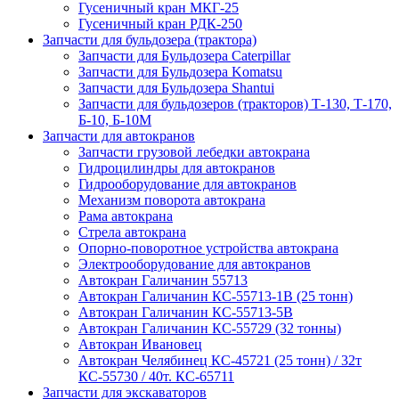
Гусеничный кран МКГ-25
Гусеничный кран РДК-250
Запчасти для бульдозера (трактора)
Запчасти для Бульдозера Caterpillar
Запчасти для Бульдозера Komatsu
Запчасти для Бульдозера Shantui
Запчасти для бульдозеров (тракторов) Т-130, Т-170,
Б-10, Б-10М
Запчасти для автокранов
Запчасти грузовой лебедки автокрана
Гидроцилиндры для автокранов
Гидрооборудование для автокранов
Механизм поворота автокрана
Рама автокрана
Стрела автокрана
Опорно-поворотное устройства автокрана
Электрооборудование для автокранов
Автокран Галичанин 55713
Автокран Галичанин КС-55713-1В (25 тонн)
Автокран Галичанин КС-55713-5В
Автокран Галичанин КС-55729 (32 тонны)
Автокран Ивановец
Автокран Челябинец КС-45721 (25 тонн) / 32т
КС-55730 / 40т. КС-65711
Запчасти для экскаваторов