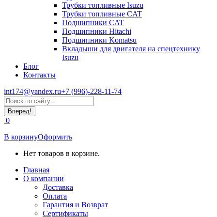
Трубки топливные Isuzu
Трубки топливные CAT
Подшипники CAT
Подшипники Hitachi
Подшипники Komatsu
Вкладыши для двигателя на спецтехнику
Isuzu
Блог
Контакты
int174@yandex.ru
+7 (996)-228-11-74
Страница
Поиск:
WhatsApp
открывается
0
в
новом
В корзину
Оформить
окне
Нет товаров в корзине.
Главная
О компании
Доставка
Оплата
Гарантия и Возврат
Сертификаты