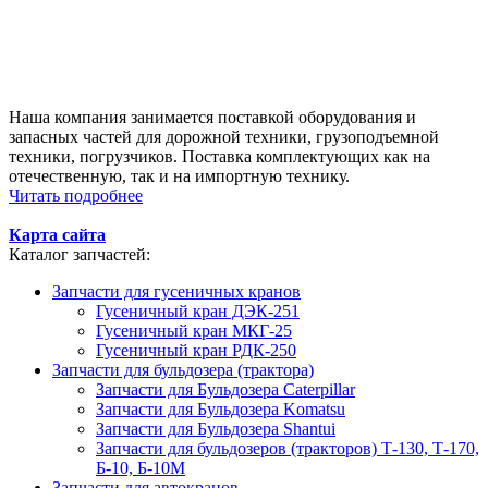
Наша компания занимается поставкой оборудования и
запасных частей для дорожной техники, грузоподъемной
техники, погрузчиков. Поставка комплектующих как на
отечественную, так и на импортную технику.
Читать подробнее
Карта сайта
Каталог запчастей:
Запчасти для гусеничных кранов
Гусеничный кран ДЭК-251
Гусеничный кран МКГ-25
Гусеничный кран РДК-250
Запчасти для бульдозера (трактора)
Запчасти для Бульдозера Caterpillar
Запчасти для Бульдозера Komatsu
Запчасти для Бульдозера Shantui
Запчасти для бульдозеров (тракторов) Т-130, Т-170,
Б-10, Б-10М
Запчасти для автокранов