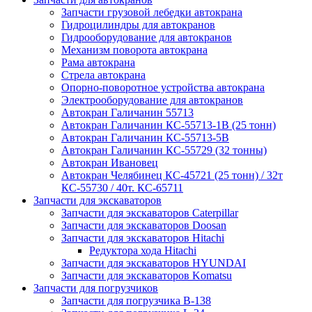
Запчасти грузовой лебедки автокрана
Гидроцилиндры для автокранов
Гидрооборудование для автокранов
Механизм поворота автокрана
Рама автокрана
Стрела автокрана
Опорно-поворотное устройства автокрана
Электрооборудование для автокранов
Автокран Галичанин 55713
Автокран Галичанин КС-55713-1В (25 тонн)
Автокран Галичанин КС-55713-5В
Автокран Галичанин КС-55729 (32 тонны)
Автокран Ивановец
Автокран Челябинец КС-45721 (25 тонн) / 32т
КС-55730 / 40т. КС-65711
Запчасти для экскаваторов
Запчасти для экскаваторов Caterpillar
Запчасти для экскаваторов Doosan
Запчасти для экскаваторов Hitachi
Редуктора хода Hitachi
Запчасти для экскаваторов HYUNDAI
Запчасти для экскаваторов Komatsu
Запчасти для погрузчиков
Запчасти для погрузчика B-138