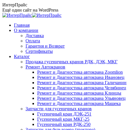
Перейти
ИнтерПрайс
к
Ещё один сайт на WordPress
содержанию
Главная
О компании
Доставка
Оплата
Гарантия и Возврат
Сертификаты
Каталог
Продажа гусеничных кранов РДК, ДЭК, МКГ
Ремонт Автокранов
Ремонт и Диагностика автокрана Zoomlion
Ремонт и Диагностика автокрана Ивановец
Ремонт и Диагностика автокрана Галичанин
Ремонт и Диагностика автокрана Челябинец
Ремонт и Диагностика автокрана Клинцы
Ремонт и Диагностика автокрана Ульяновец
Ремонт и Диагностика автокрана Машека
Запчасти для гусеничных кранов
Гусеничный кран ДЭК-251
Гусеничный кран МКГ-25
Гусеничный кран РДК-250
Запчасти для бульдозера (трактора)