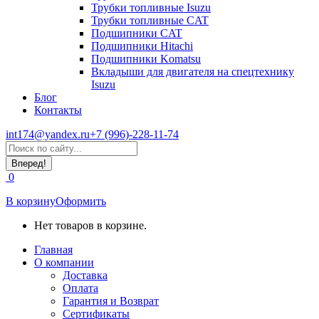
Трубки топливные Isuzu
Трубки топливные CAT
Подшипники CAT
Подшипники Hitachi
Подшипники Komatsu
Вкладыши для двигателя на спецтехнику
Isuzu
Блог
Контакты
int174@yandex.ru
+7 (996)-228-11-74
Страница
Поиск:
WhatsApp
открывается
0
в
новом
В корзину
Оформить
окне
Нет товаров в корзине.
Главная
О компании
Доставка
Оплата
Гарантия и Возврат
Сертификаты