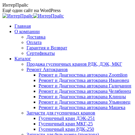
Перейти
ИнтерПрайс
к
Ещё один сайт на WordPress
содержанию
Главная
О компании
Доставка
Оплата
Гарантия и Возврат
Сертификаты
Каталог
Продажа гусеничных кранов РДК, ДЭК, МКГ
Ремонт Автокранов
Ремонт и Диагностика автокрана Zoomlion
Ремонт и Диагностика автокрана Ивановец
Ремонт и Диагностика автокрана Галичанин
Ремонт и Диагностика автокрана Челябинец
Ремонт и Диагностика автокрана Клинцы
Ремонт и Диагностика автокрана Ульяновец
Ремонт и Диагностика автокрана Машека
Запчасти для гусеничных кранов
Гусеничный кран ДЭК-251
Гусеничный кран МКГ-25
Гусеничный кран РДК-250
Запчасти для бульдозера (трактора)