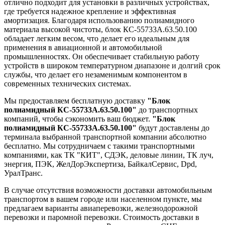
отлично подходит для установки в различных устройствах,
где требуется надежное крепление и эффективная
амортизация. Благодаря использованию полиамидного
материала высокой чистоты, блок КС-55733А.63.50.100
обладает легким весом, что делает его идеальным для
применения в авиационной и автомобильной
промышленностях. Он обеспечивает стабильную работу
устройств в широком температурном диапазоне и долгий срок
службы, что делает его незаменимым компонентом в
современных технических системах.
Мы предоставляем бесплатную доставку
"Блок
полиамидный КС-55733А.63.50.100"
до транспортных
компаний, чтобы сэкономить ваш бюджет.
"Блок
полиамидный КС-55733А.63.50.100"
будут доставлены до
терминала выбранной транспортной компании абсолютно
бесплатно. Мы сотрудничаем с такими транспортными
компаниями, как ТК "КИТ", СДЭК, деловые линии, ТК луч,
энергия, ПЭК, ЖелДорЭкспертиза, БайкалСервис, Dpd,
УралТранс.
В случае отсутствия возможности доставки автомобильным
транспортом в вашем городе или населенном пункте, мы
предлагаем варианты авиаперевозки, железнодорожной
перевозки и паромной перевозки. Стоимость доставки в