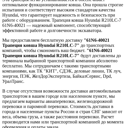
оптимальное функционирование ковша. Она прошла строгие
испытания и соответствует высоким стандартам качества
Hyundai, что гарантирует надежность и безопасность при
работе с оборудованием. Трапеция ковша Hyundai R210LC-7
61N6-40021 — надежный компонент, способствующий
эффективной работе и долговечности экскаватора.
Мы предоставляем бесплатную доставку
"61N6-40021
Трапеция ковша Hyundai R210LC-7"
до транспортных
компаний, чтобы сэкономить ваш бюджет.
"61N6-40021
Трапеция ковша Hyundai R210LC-7"
будут доставлены до
терминала выбранной транспортной компании абсолютно
бесплатно. Мы сотрудничаем с такими транспортными
компаниями, как ТК "КИТ", СДЭК, деловые линии, ТК луч,
энергия, ПЭК, ЖелДорЭкспертиза, БайкалСервис, Dpd,
УралТранс.
В случае отсутствия возможности доставки автомобильным
транспортом в вашем городе или населенном пункте, мы
предлагаем варианты авиаперевозки, железнодорожной
перевозки и паромной перевозки. Стоимость доставки в
города и населенные пункты России и стран СНГ зависит от
веса, объема груза, а также расстояния перевозки. Расчет
производится нами или транспортной компанией до момента
оформления и оплаты заказа.