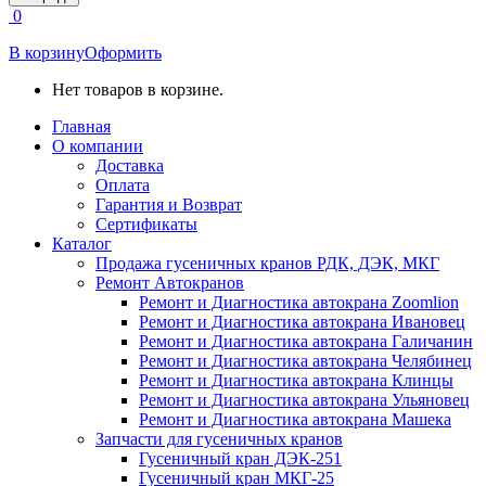
открывается
0
в
новом
В корзину
Оформить
окне
Нет товаров в корзине.
Главная
О компании
Доставка
Оплата
Гарантия и Возврат
Сертификаты
Каталог
Продажа гусеничных кранов РДК, ДЭК, МКГ
Ремонт Автокранов
Ремонт и Диагностика автокрана Zoomlion
Ремонт и Диагностика автокрана Ивановец
Ремонт и Диагностика автокрана Галичанин
Ремонт и Диагностика автокрана Челябинец
Ремонт и Диагностика автокрана Клинцы
Ремонт и Диагностика автокрана Ульяновец
Ремонт и Диагностика автокрана Машека
Запчасти для гусеничных кранов
Гусеничный кран ДЭК-251
Гусеничный кран МКГ-25