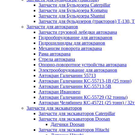
Запчасти для Бульдозера Caterpillar
Запчасти для Бульдозера Komatsu
Запчасти для Бульдозера Shantui
Запчасти для бульдозеров (тракторов) Т-130, Т
Запчасти для автокранов
Запчасти грузовой лебедки автокрана
Гидрооборудование для автокранов
Гидроцилиндры для автокранов
Механизм поворота автокрана
Рама автокрана
Стрела автокрана
Опорно-поворотное устройства автокрана
Электрооборудование для автокранов
Автокран Галичанин 55713
Автокран Галичанин КС-55713-1В (25 тонн)
Автокран Галичанин КС-55713-5В
Автокран Ивановец
Автокран Галичанин КС-55729 (32 тонны)
Автокран Челябинец КС-45721 (25 тонн) / 32т
Запчасти для экскаваторов
Запчасти для экскаваторов Caterpillar
Запчасти для экскаваторов Doosan
Датчики Doosan
Запчасти для экскаваторов Hitachi