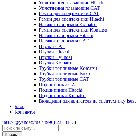
Уплотнения плавающие Hitachi
Уплотнения плавающие CAT
Ремни для спецтехники CAT
Ремни для спецтехники Hitachi
Натяжители ремня Komatsu
Ремни для спецтехники Komatsu
Натяжители ремня Hitachi
Натяжители ремня CAT
Втулки CAT
Втулки Hitachi
Втулки Hyundai
Втулки Komatsu
Трубки топливные Komatsu
Трубки топливные Isuzu
Трубки топливные CAT
Подшипники CAT
Подшипники Hitachi
Подшипники Komatsu
Вкладыши для двигателя на спецтехнику Isuz
Блог
Контакты
int174@yandex.ru
+7 (996)-228-11-74
Страница
Поиск:
WhatsApp