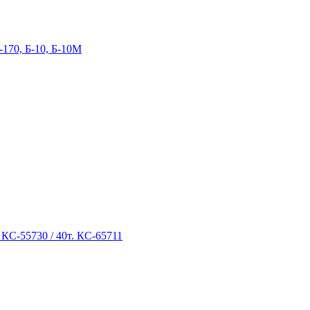
-170, Б-10, Б-10М
 КС-55730 / 40т. КС-65711