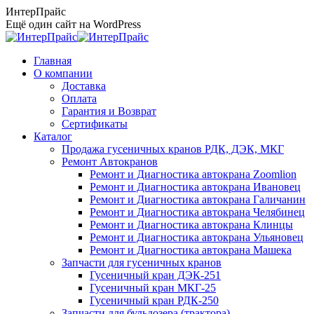
Перейти
ИнтерПрайс
к
Ещё один сайт на WordPress
содержанию
Главная
О компании
Доставка
Оплата
Гарантия и Возврат
Сертификаты
Каталог
Продажа гусеничных кранов РДК, ДЭК, МКГ
Ремонт Автокранов
Ремонт и Диагностика автокрана Zoomlion
Ремонт и Диагностика автокрана Ивановец
Ремонт и Диагностика автокрана Галичанин
Ремонт и Диагностика автокрана Челябинец
Ремонт и Диагностика автокрана Клинцы
Ремонт и Диагностика автокрана Ульяновец
Ремонт и Диагностика автокрана Машека
Запчасти для гусеничных кранов
Гусеничный кран ДЭК-251
Гусеничный кран МКГ-25
Гусеничный кран РДК-250
Запчасти для бульдозера (трактора)