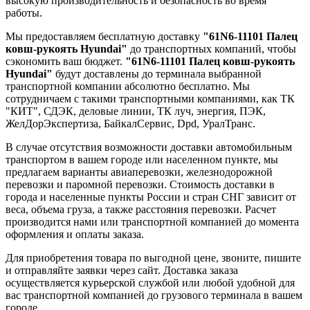
высокую производительность и безопасность во время
работы.
Мы предоставляем бесплатную доставку
"61N6-11101 Палец
ковш-рукоять Hyundai"
до транспортных компаний, чтобы
сэкономить ваш бюджет.
"61N6-11101 Палец ковш-рукоять
Hyundai"
будут доставлены до терминала выбранной
транспортной компании абсолютно бесплатно. Мы
сотрудничаем с такими транспортными компаниями, как ТК
"КИТ", СДЭК, деловые линии, ТК луч, энергия, ПЭК,
ЖелДорЭкспертиза, БайкалСервис, Dpd, УралТранс.
В случае отсутствия возможности доставки автомобильным
транспортом в вашем городе или населенном пункте, мы
предлагаем варианты авиаперевозки, железнодорожной
перевозки и паромной перевозки. Стоимость доставки в
города и населенные пункты России и стран СНГ зависит от
веса, объема груза, а также расстояния перевозки. Расчет
производится нами или транспортной компанией до момента
оформления и оплаты заказа.
Для приобретения товара по выгодной цене, звоните, пишите
и отправляйте заявки через сайт. Доставка заказа
осуществляется курьерской службой или любой удобной для
вас транспортной компанией до грузового терминала в вашем
городе.