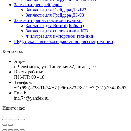
Запчасти для грейдеров
Запчасти для Грейдера ДЗ-122
Запчасти для Грейдера ДЗ-98
Запчасти для импортной техники
Запчасти для Bobcat (Бобкэт)
Запчасти для спецтехники JCB
Фильтры для импортной техники
РВД, рукава высокого давления для спецтехники
Контакты:
Адрес:
г. Челябинск, ул. Линейная 82, помещ.10
Время работы:
ПН-ПТ: 09 - 18
Телефон:
+7 (996)-228-11-74 +7 (996)-823-78-11 +7 (351)-734-96-95
Email:
int174@yandex.ru
Ищите нас:
Страница
Страница
Страница
Вверх
YouTube
Viber
WhatsApp
открывается
открывается
открывается