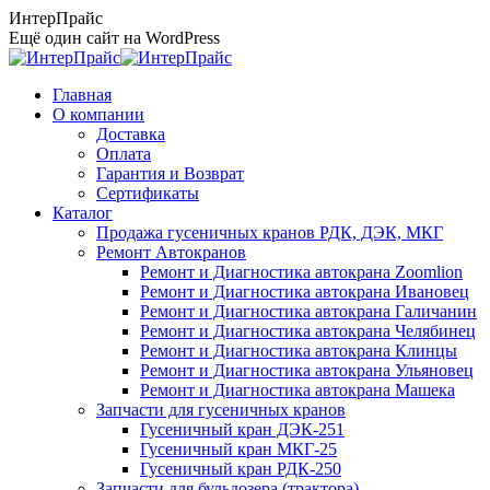
Перейти
ИнтерПрайс
к
Ещё один сайт на WordPress
содержанию
Главная
О компании
Доставка
Оплата
Гарантия и Возврат
Сертификаты
Каталог
Продажа гусеничных кранов РДК, ДЭК, МКГ
Ремонт Автокранов
Ремонт и Диагностика автокрана Zoomlion
Ремонт и Диагностика автокрана Ивановец
Ремонт и Диагностика автокрана Галичанин
Ремонт и Диагностика автокрана Челябинец
Ремонт и Диагностика автокрана Клинцы
Ремонт и Диагностика автокрана Ульяновец
Ремонт и Диагностика автокрана Машека
Запчасти для гусеничных кранов
Гусеничный кран ДЭК-251
Гусеничный кран МКГ-25
Гусеничный кран РДК-250
Запчасти для бульдозера (трактора)