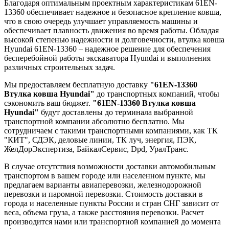
Благодаря оптимальным проектным характеристикам 61EN-
13360 обеспечивает надежное и безопасное крепление ковша,
что в свою очередь улучшает управляемость машины и
обеспечивает плавность движения во время работы. Обладая
высокой степенью надежности и долговечности, втулка ковша
Hyundai 61EN-13360 – надежное решение для обеспечения
бесперебойной работы экскаватора Hyundai и выполнения
различных строительных задач.
Мы предоставляем бесплатную доставку
"61EN-13360
Втулка ковша Hyundai"
до транспортных компаний, чтобы
сэкономить ваш бюджет.
"61EN-13360 Втулка ковша
Hyundai"
будут доставлены до терминала выбранной
транспортной компании абсолютно бесплатно. Мы
сотрудничаем с такими транспортными компаниями, как ТК
"КИТ", СДЭК, деловые линии, ТК луч, энергия, ПЭК,
ЖелДорЭкспертиза, БайкалСервис, Dpd, УралТранс.
В случае отсутствия возможности доставки автомобильным
транспортом в вашем городе или населенном пункте, мы
предлагаем варианты авиаперевозки, железнодорожной
перевозки и паромной перевозки. Стоимость доставки в
города и населенные пункты России и стран СНГ зависит от
веса, объема груза, а также расстояния перевозки. Расчет
производится нами или транспортной компанией до момента