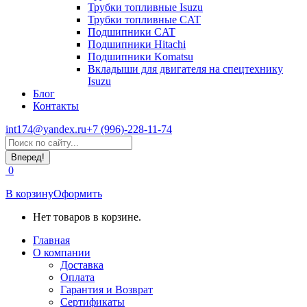
Трубки топливные Isuzu
Трубки топливные CAT
Подшипники CAT
Подшипники Hitachi
Подшипники Komatsu
Вкладыши для двигателя на спецтехнику
Isuzu
Блог
Контакты
int174@yandex.ru
+7 (996)-228-11-74
Страница
Поиск:
WhatsApp
открывается
0
в
новом
В корзину
Оформить
окне
Нет товаров в корзине.
Главная
О компании
Доставка
Оплата
Гарантия и Возврат
Сертификаты