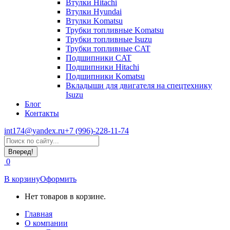
Втулки Hitachi
Втулки Hyundai
Втулки Komatsu
Трубки топливные Komatsu
Трубки топливные Isuzu
Трубки топливные CAT
Подшипники CAT
Подшипники Hitachi
Подшипники Komatsu
Вкладыши для двигателя на спецтехнику
Isuzu
Блог
Контакты
int174@yandex.ru
+7 (996)-228-11-74
Страница
Поиск:
WhatsApp
открывается
0
в
новом
В корзину
Оформить
окне
Нет товаров в корзине.
Главная
О компании