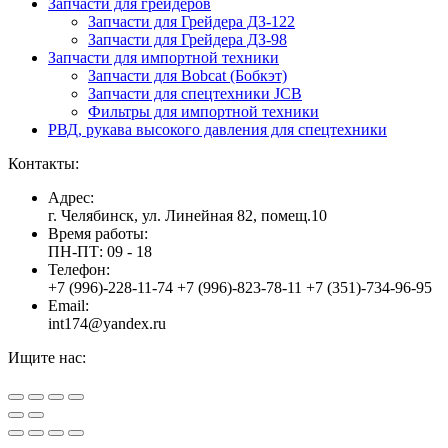
Запчасти для грейдеров
Запчасти для Грейдера ДЗ-122
Запчасти для Грейдера ДЗ-98
Запчасти для импортной техники
Запчасти для Bobcat (Бобкэт)
Запчасти для спецтехники JCB
Фильтры для импортной техники
РВД, рукава высокого давления для спецтехники
Контакты:
Адрес:
г. Челябинск, ул. Линейная 82, помещ.10
Время работы:
ПН-ПТ: 09 - 18
Телефон:
+7 (996)-228-11-74 +7 (996)-823-78-11 +7 (351)-734-96-95
Email:
int174@yandex.ru
Ищите нас:
Страница
Страница
Страница
Вверх
YouTube
Viber
WhatsApp
открывается
открывается
открывается
в
в
в