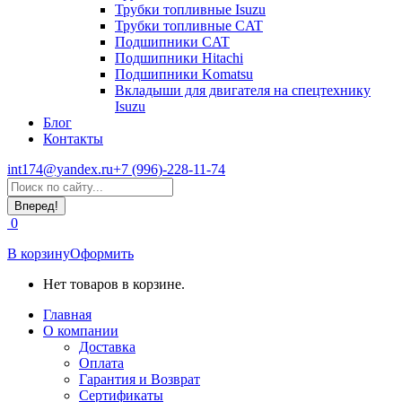
Трубки топливные Isuzu
Трубки топливные CAT
Подшипники CAT
Подшипники Hitachi
Подшипники Komatsu
Вкладыши для двигателя на спецтехнику
Isuzu
Блог
Контакты
int174@yandex.ru
+7 (996)-228-11-74
Страница
Поиск:
WhatsApp
открывается
0
в
новом
В корзину
Оформить
окне
Нет товаров в корзине.
Главная
О компании
Доставка
Оплата
Гарантия и Возврат
Сертификаты