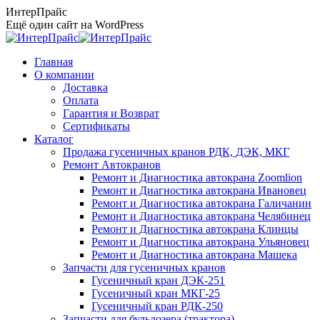
Перейти
ИнтерПрайс
к
Ещё один сайт на WordPress
содержанию
Главная
О компании
Доставка
Оплата
Гарантия и Возврат
Сертификаты
Каталог
Продажа гусеничных кранов РДК, ДЭК, МКГ
Ремонт Автокранов
Ремонт и Диагностика автокрана Zoomlion
Ремонт и Диагностика автокрана Ивановец
Ремонт и Диагностика автокрана Галичанин
Ремонт и Диагностика автокрана Челябинец
Ремонт и Диагностика автокрана Клинцы
Ремонт и Диагностика автокрана Ульяновец
Ремонт и Диагностика автокрана Машека
Запчасти для гусеничных кранов
Гусеничный кран ДЭК-251
Гусеничный кран МКГ-25
Гусеничный кран РДК-250
Запчасти для бульдозера (трактора)