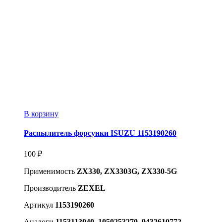
В корзину
Распылитель форсунки ISUZU 1153190260
100
₽
Применимость
ZX330, ZX3303G, ZX330-5G
Производитель
ZEXEL
Артикул
1153190260
Аналоги
1153113040, 1050253270, 9432610772,